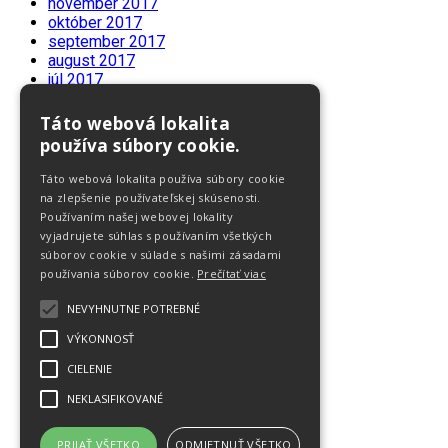
november 2017
október 2017
september 2017
august 2017
júl 2017
jún 2017
máj 2017
Táto webová lokalita
apríl 2017
používa súbory cookie.
marec 2017
február 2017
Táto webová lokalita používa súbory cookie
január 2017
na zlepšenie používateľskej skúsenosti.
december 2016
Používaním našej webovej lokality
november 2016
vyjadrujete súhlas s používaním všetkých
október 2016
súborov cookie v súlade s našimi zásadami
september 2016
používania súborov cookie.
Prečítať viac
august 2016
júl 2016
NEVYHNUTNE POTREBNÉ
jún 2016
VÝKONNOSŤ
máj 2016
apríl 2016
CIELENIE
marec 2016
NEKLASIFIKOVANÉ
február 2016
január 2016
december 2015
PRIJAŤ VŠETKO
ODMIETNUŤ VŠETKO