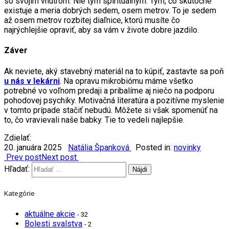
so svojím vnútrom. Nie tým spirituálnym. Tým, čo skutočne
existuje a meria dobrých sedem, osem metrov. To je sedem
až osem metrov rozbitej diaľnice, ktorú musíte čo
najrýchlejšie opraviť, aby sa vám v živote dobre jazdilo.
Záver
Ak neviete, aký stavebný materiál na to kúpiť, zastavte sa poň
u nás v lekárni
. Na opravu mikrobiómu máme všetko
potrebné vo voľnom predaji a pribalíme aj niečo na podporu
pohodovej psychiky. Motivačná literatúra a pozitívne myslenie
v tomto prípade stačiť nebudú. Môžete si však spomenúť na
to, čo vravievali naše babky. Tie to vedeli najlepšie.
Zdielať:
20. januára 2025
Natália Španková
Posted in:
novinky
Prev post
Next post
Hľadať:
Kategórie
aktuálne akcie
- 32
Bolesti svalstva
- 2