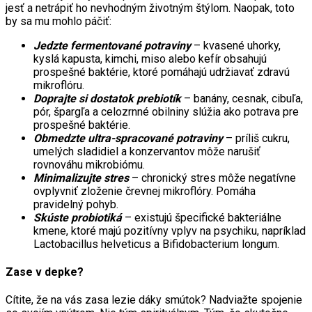
jesť a netrápiť ho nevhodným životným štýlom. Naopak, toto
by sa mu mohlo páčiť:
Jedzte fermentované potraviny
– kvasené uhorky,
kyslá kapusta, kimchi, miso alebo kefír obsahujú
prospešné baktérie, ktoré pomáhajú udržiavať zdravú
mikroflóru.
Doprajte si dostatok prebiotík
– banány, cesnak, cibuľa,
pór, špargľa a celozrnné obilniny slúžia ako potrava pre
prospešné baktérie.
Obmedzte ultra-spracované potraviny
– príliš cukru,
umelých sladidiel a konzervantov môže narušiť
rovnováhu mikrobiómu.
Minimalizujte stres
– chronický stres môže negatívne
ovplyvniť zloženie črevnej mikroflóry. Pomáha
pravidelný pohyb.
Skúste probiotiká
– existujú špecifické bakteriálne
kmene, ktoré majú pozitívny vplyv na psychiku, napríklad
Lactobacillus helveticus a Bifidobacterium longum.
Zase v depke?
Cítite, že na vás zasa lezie dáky smútok? Nadviažte spojenie