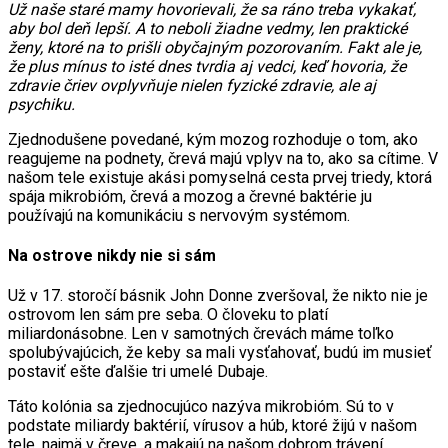
Už naše staré mamy hovorievali, že sa ráno treba vykakať,
aby bol deň lepší. A to neboli žiadne vedmy, len praktické
ženy, ktoré na to prišli obyčajným pozorovaním. Fakt ale je,
že plus mínus to isté dnes tvrdia aj vedci, keď hovoria, že
zdravie čriev ovplyvňuje nielen fyzické zdravie, ale aj
psychiku.
Zjednodušene povedané, kým mozog rozhoduje o tom, ako
reagujeme na podnety, črevá majú vplyv na to, ako sa cítime. V
našom tele existuje akási pomyselná cesta prvej triedy, ktorá
spája mikrobióm, črevá a mozog a črevné baktérie ju
používajú na komunikáciu s nervovým systémom.
Na ostrove nikdy nie si sám
Už v 17. storočí básnik John Donne zveršoval, že nikto nie je
ostrovom len sám pre seba. O človeku to platí
miliardonásobne. Len v samotných črevách máme toľko
spolubývajúcich, že keby sa mali vysťahovať, budú im musieť
postaviť ešte ďalšie tri umelé Dubaje.
Táto kolónia sa zjednocujúco nazýva mikrobióm. Sú to v
podstate miliardy baktérií, vírusov a húb, ktoré žijú v našom
tele, najmä v čreve, a makajú na našom dobrom trávení,