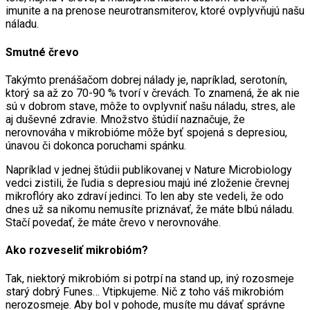
imunite a na prenose neurotransmiterov, ktoré ovplyvňujú našu
náladu.
Smutné črevo
Takýmto prenášačom dobrej nálady je, napríklad, serotonín,
ktorý sa až zo 70-90 % tvorí v črevách. To znamená, že ak nie
sú v dobrom stave, môže to ovplyvniť našu náladu, stres, ale
aj duševné zdravie. Množstvo štúdií naznačuje, že
nerovnováha v mikrobióme môže byť spojená s depresiou,
únavou či dokonca poruchami spánku.
Napríklad v jednej štúdii publikovanej v Nature Microbiology
vedci zistili, že ľudia s depresiou majú iné zloženie črevnej
mikroflóry ako zdraví jedinci. To len aby ste vedeli, že odo
dnes už sa nikomu nemusíte priznávať, že máte blbú náladu.
Stačí povedať, že máte črevo v nerovnováhe.
Ako rozveseliť mikrobióm?
Tak, niektorý mikrobióm si potrpí na stand up, iný rozosmeje
starý dobrý Funes… Vtipkujeme. Nič z toho váš mikrobióm
nerozosmeje. Aby bol v pohode, musíte mu dávať správne