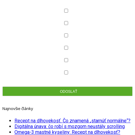
Označte, aký typ noviniek chcete odoberať
Všetko
Produkty pre deti
Dermokozmetika
Celiakia
Dentálna hygiena
Zdravotná obuv
Najnovšie články
Recept na dlhovekosť. Čo znamená „starnúť normálne“?
Digitálna únava: čo robí s mozgom neustály scrolling
Omega-3 mastné kyseliny: Recept na dlhovekosť?