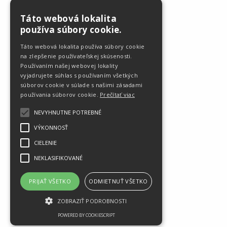
READ MORE
Táto webová lokalita
používa súbory cookie.
Táto webová lokalita používa súbory cookie
na zlepšenie používateľskej skúsenosti.
Používaním našej webovej lokality
vyjadrujete súhlas s používaním všetkých
súborov cookie v súlade s našimi zásadami
používania súborov cookie.
Prečítať viac
NEVYHNUTNE POTREBNÉ
VÝKONNOSŤ
CIELENIE
NEKLASIFIKOVANÉ
PRIJAŤ VŠETKO
ODMIETNUŤ VŠETKO
© VÁŠ LEKÁRNIK
Zdravie je najväčším darom života, našou prioritou je starať sa o to vaše.
ZOBRAZIŤ PODROBNOSTI
POWERED BY COOKIESCRIPT