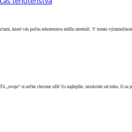
očas tehotenstva
sťami, ktoré vás počas tehotenstva môžu stretnúť. V tomto výnimočno
 „svoju“ si určite chceme užiť čo najlepšie, nezávisle od toho, či sa j