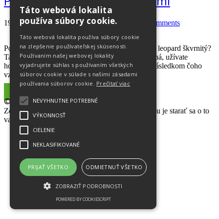
Preč s pigmentovými škvrnami
Táto webová lokalita
používa súbory cookie.
19.04.2018
Natália Španková
novinky
No comments
Táto webová lokalita používa súbory cookie
na zlepšenie používateľskej skúsenosti.
Pobozkalo vás prvé jarné slnko a už vyzeráte ako leopard škvrnitý?
Používaním našej webovej lokality
Tak to ste buď v pokročilom štádiu zrelosti, tehotná, užívate
vyjadrujete súhlas s používaním všetkých
hormonálnu antikoncepciu alebo veľa slniečka, následkom čoho
vznikajú pigmentové
súborov cookie v súlade s našimi zásadami
používania súborov cookie.
Prečítať viac
Read More
© Váš Lekárnik
NEVYHNUTNE POTREBNÉ
Zdravie je najväčším darom života, našou prioritou je starať sa o to
VÝKONNOSŤ
vaše.
CIELENIE
NEKLASIFIKOVANÉ
PRIJAŤ VŠETKO
ODMIETNUŤ VŠETKO
ZOBRAZIŤ PODROBNOSTI
POWERED BY COOKIESCRIPT