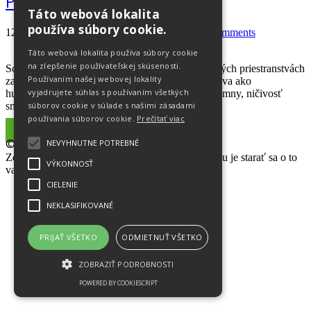
Potiť sa či nepotiť?
Táto webová lokalita
používa súbory cookie.
12.05.2017
Natália Španková
novinky
No comments
Táto webová lokalita používa súbory cookie
na zlepšenie používateľskej skúsenosti.
So zvyšujúcou sa teplotou prostredia sa na verejných priestranstvách
Používaním našej webovej lokality
začínajú objavovať elementy, ktoré pôsobia doslova ako
vyjadrujete súhlas s používaním všetkých
humanoidné repelenty. Rozptyl ich pachu je extrémny, ničivosť
smrtiaca. Dostaňte potenie pod kontrolu skôr,
súborov cookie v súlade s našimi zásadami
používania súborov cookie.
Prečítať viac
Read More
© Váš Lekárnik
NEVYHNUTNE POTREBNÉ
Zdravie je najväčším darom života, našou prioritou je starať sa o to
VÝKONNOSŤ
vaše.
CIELENIE
NEKLASIFIKOVANÉ
PRIJAŤ VŠETKO
ODMIETNUŤ VŠETKO
ZOBRAZIŤ PODROBNOSTI
POWERED BY COOKIESCRIPT