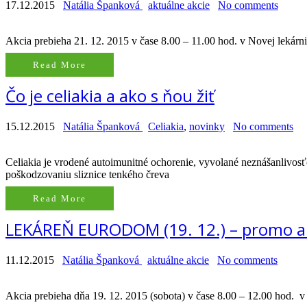
17.12.2015
Natália Španková
aktuálne akcie
No comments
Akcia prebieha 21. 12. 2015 v čase 8.00 – 11.00 hod. v Novej lekár
Read More
Čo je celiakia a ako s ňou žiť
15.12.2015
Natália Španková
Celiakia
,
novinky
No comments
Celiakia je vrodené autoimunitné ochorenie, vyvolané neznášanlivosť
poškodzovaniu sliznice tenkého čreva
Read More
LEKÁREŇ EURODOM (19. 12.) – promo a
11.12.2015
Natália Španková
aktuálne akcie
No comments
Akcia prebieha dňa 19. 12. 2015 (sobota) v čase 8.00 – 12.00 hod. 