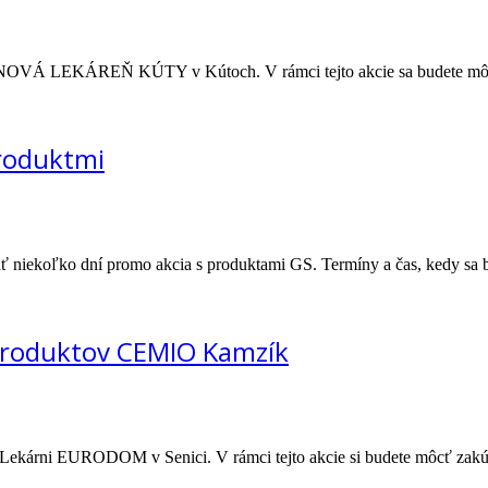
. v NOVÁ LEKÁREŇ KÚTY v Kútoch. V rámci tejto akcie sa budete mô
roduktmi
niekoľko dní promo akcia s produktami GS. Termíny a čas, kedy sa 
produktov CEMIO Kamzík
j Lekárni EURODOM v Senici. V rámci tejto akcie si budete môcť zakúp