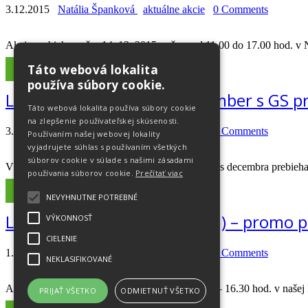
3.12.2015
Natália Španková
aktuálne akcie
0 Comments
Akcia prebieha počas 14. 12. 2015 v čase od 11.00 do 17.00 hod
Táto webová lokalita
Read More
používa súbory cookie.
LEKÁREŇ EURODOM – december s GS p
Táto webová lokalita používa súbory cookie
na zlepšenie používateľskej skúsenosti.
3.12.2015
Natália Španková
aktuálne akcie
0 Comments
Používaním našej webovej lokality
vyjadrujete súhlas s používaním všetkých
súborov cookie v súlade s našimi zásadami
V našej Lekárni EURODOM v Senici bude počas decembra prebiehať 
používania súborov cookie.
Prečítať viac
Read More
NEVYHNUTNE POTREBNÉ
LEKÁREŇ EURODOM (14. 12.) – promo 
VÝKONNOSŤ
CIELENIE
1.12.2015
Natália Španková
aktuálne akcie
0 Comments
NEKLASIFIKOVANÉ
Akcia prebieha počas 14. 12. 2015 v čase 10.00 – 16.30 hod. v naše
PRIJAŤ VŠETKO
ODMIETNUŤ VŠETKO