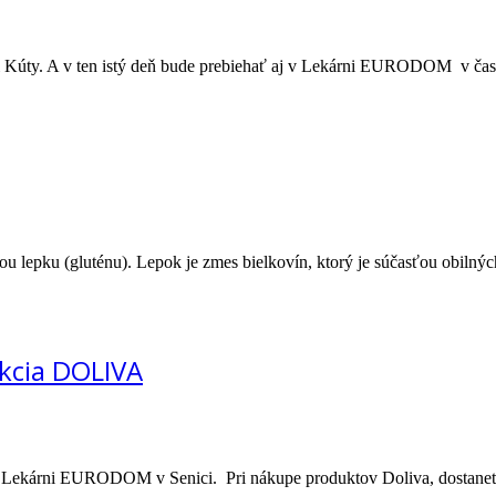
ni Kúty. A v ten istý deň bude prebiehať aj v Lekárni EURODOM v čas
ou lepku (gluténu). Lepok je zmes bielkovín, ktorý je súčasťou obilný
kcia DOLIVA
v Lekárni EURODOM v Senici. Pri nákupe produktov Doliva, dostanete 