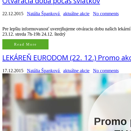
Otváracia doba počas sviatkov
22.12.2015
Natália Španková
aktuálne akcie
No comments
Pre lepšiu informovanosť uverejňujeme otváraciu dobu našich lek
23.12. streda 7h-19h 24.12. štedrý
Read More
LEKÁREŇ EURODOM (22. 12.) Promo akc
17.12.2015
Natália Španková
aktuálne akcie
No comments