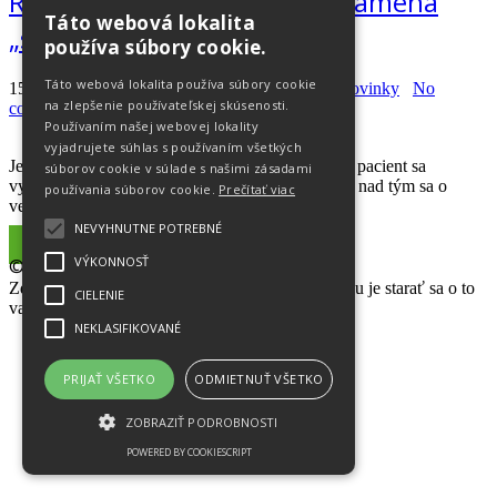
Recept na dlhovekosť. Čo znamená
Táto webová lokalita
„starnúť normálne“?
používa súbory cookie.
Táto webová lokalita používa súbory cookie
15.04.2026
Natália Španková
Dlohovekosť
,
novinky
No
na zlepšenie používateľskej skúsenosti.
comments
Používaním našej webovej lokality
vyjadrujete súhlas s používaním všetkých
Jedna pani z Čachtíc sa rada kúpala v krvi, druhý pacient sa
súborov cookie v súlade s našimi zásadami
vykecával so svojím vlastným portrétom a niekde nad tým sa o
používania súborov cookie.
Prečítať viac
večnú mladosť usilujú kryonici a zombíci. Sedieť
NEVYHNUTNE POTREBNÉ
Read More
VÝKONNOSŤ
© Váš Lekárnik
Zdravie je najväčším darom života, našou prioritou je starať sa o to
CIELENIE
vaše.
NEKLASIFIKOVANÉ
PRIJAŤ VŠETKO
ODMIETNUŤ VŠETKO
ZOBRAZIŤ PODROBNOSTI
POWERED BY COOKIESCRIPT