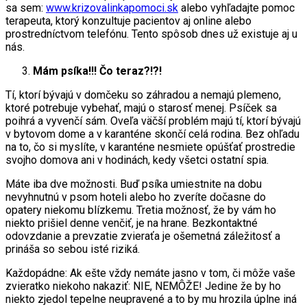
sa sem:
www.krizovalinkapomoci.sk
alebo vyhľadajte pomoc
terapeuta, ktorý konzultuje pacientov aj online alebo
prostredníctvom telefónu. Tento spôsob dnes už existuje aj u
nás.
Mám psíka!!! Čo teraz?!?!
Tí, ktorí bývajú v domčeku so záhradou a nemajú plemeno,
ktoré potrebuje vybehať, majú o starosť menej. Psíček sa
poihrá a vyvenčí sám. Oveľa väčší problém majú tí, ktorí bývajú
v bytovom dome a v karanténe skončí celá rodina. Bez ohľadu
na to, čo si myslíte, v karanténe nesmiete opúšťať prostredie
svojho domova ani v hodinách, kedy všetci ostatní spia.
Máte iba dve možnosti. Buď psíka umiestnite na dobu
nevyhnutnú v psom hoteli alebo ho zveríte dočasne do
opatery niekomu blízkemu. Tretia možnosť, že by vám ho
niekto prišiel denne venčiť, je na hrane. Bezkontaktné
odovzdanie a prevzatie zvieraťa je ošemetná záležitosť a
prináša so sebou isté riziká.
Každopádne: Ak ešte vždy nemáte jasno v tom, či môže vaše
zvieratko niekoho nakaziť: NIE, NEMÔŽE! Jedine že by ho
niekto zjedol tepelne neupravené a to by mu hrozila úplne iná