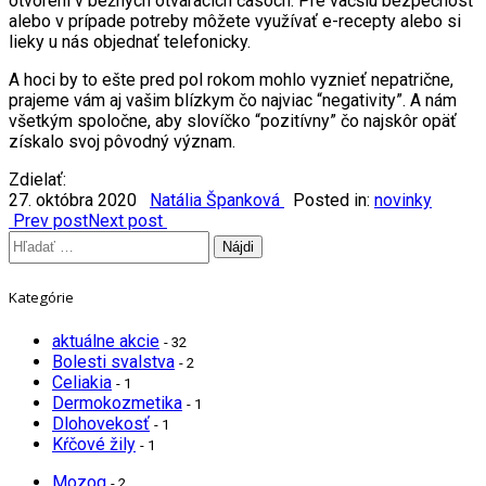
otvorení v bežných otváracích časoch. Pre väčšiu bezpečnosť
alebo v prípade potreby môžete využívať e-recepty alebo si
lieky u nás objednať telefonicky.
A hoci by to ešte pred pol rokom mohlo vyznieť nepatrične,
prajeme vám aj vašim blízkym čo najviac “negativity”. A nám
všetkým spoločne, aby slovíčko “pozitívny” čo najskôr opäť
získalo svoj pôvodný význam.
Zdielať:
27. októbra 2020
Natália Španková
Posted in:
novinky
Prev post
Next post
Hľadať:
Kategórie
aktuálne akcie
- 32
Bolesti svalstva
- 2
Celiakia
- 1
Dermokozmetika
- 1
Dlohovekosť
- 1
Kŕčové žily
- 1
Mozog
- 2