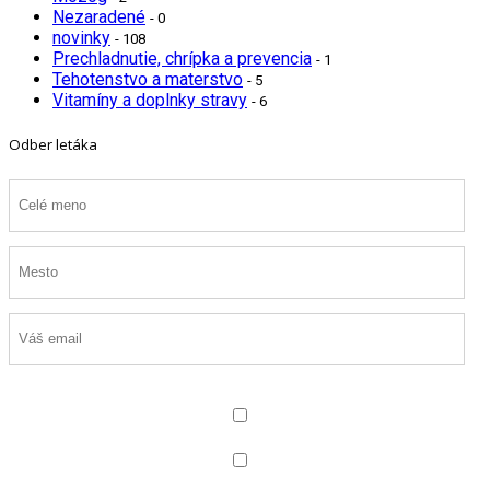
Nezaradené
- 0
novinky
- 108
Prechladnutie, chrípka a prevencia
- 1
Tehotenstvo a materstvo
- 5
Vitamíny a doplnky stravy
- 6
Odber letáka
Označte, aký typ noviniek chcete odoberať
Všetko
Produkty pre deti