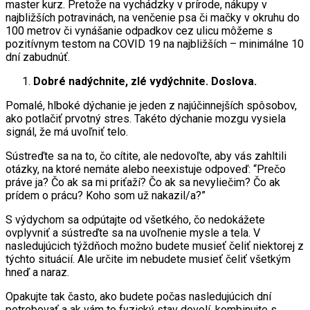
master kurz. Pretože na vychádzky v prírode, nákupy v
najbližších potravinách, na venčenie psa či mačky v okruhu do
100 metrov či vynášanie odpadkov cez ulicu môžeme s
pozitívnym testom na COVID 19 na najbližších – minimálne 10
dní zabudnúť.
Dobré nadýchnite, zlé vydýchnite. Doslova.
Pomalé, hlboké dýchanie je jeden z najúčinnejších spôsobov,
ako potlačiť prvotný stres. Takéto dýchanie mozgu vysiela
signál, že má uvoľniť telo.
Sústreďte sa na to, čo cítite, ale nedovoľte, aby vás zahltili
otázky, na ktoré nemáte alebo neexistuje odpoveď: “Prečo
práve ja? Čo ak sa mi priťaží? Čo ak sa nevyliečim? Čo ak
prídem o prácu? Koho som už nakazil/a?”
S výdychom sa odpútajte od všetkého, čo nedokážete
ovplyvniť a sústreďte sa na uvoľnenie mysle a tela. V
nasledujúcich týždňoch možno budete musieť čeliť niektorej z
týchto situácií. Ale určite im nebudete musieť čeliť všetkým
hneď a naraz.
Opakujte tak často, ako budete počas nasledujúcich dní
potrebovať a ak vám to fyzický stav dovolí, kombinujte s