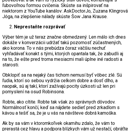
ľubovoľnou formou cvičenia. Skúste sa inšpirovať na
niektorom z YouTube kanálov: AskDoctorJo, Zuzana Klingrová
Jóga, na zlepšenie nálady skúste Šow Jana Krause.
Neprestaňte rozprávať
Výber tém je už teraz značne obmedzený. Len málo ich dnes
dokáže v konverzácii udržať takú pozornosť zúčastnených,
ako korona. To v nás prebúdza čoraz väčšiu nechuť
vyhľadávať konakt s tými, ktorých opantala tak, že zabudli aj
na to, že ešte pred troma mesiacmi mali úplne iné radosti a
starosti.
Obklopiť sa na nejaký čas tichom nemusí byť vôbec zlé. Sú
ľudia, ktorí so sebou vydržia celkom dobre a dosť dlho, a
naopak, sú aj takí, ktorí zažívajú pocity úzkosti už len pri
pomyslení na osud Robinsona.
Robte, ako cítite. Robte tak však zo správnych dôvodov.
Normálnosť končí, keď sa nájdete sedieť pred zrkadlom s
kávou a tešiť sa, že je u vás na návšteve dobrá kamoška.
Ak by sa vám v ktoromkoľvek okamihu zdalo, že vám to
prerastá cez hlavu a podpora blízkych vám už nestačí, obráťte