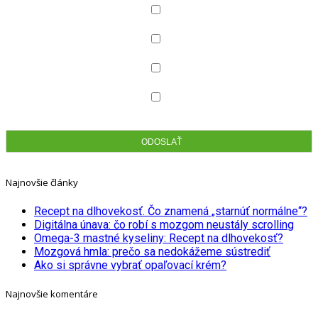
Dermokozmetika
Celiakia
Dentálna hygiena
Zdravotná obuv
Najnovšie články
Recept na dlhovekosť. Čo znamená „starnúť normálne“?
Digitálna únava: čo robí s mozgom neustály scrolling
Omega-3 mastné kyseliny: Recept na dlhovekosť?
Mozgová hmla: prečo sa nedokážeme sústrediť
Ako si správne vybrať opaľovací krém?
Najnovšie komentáre