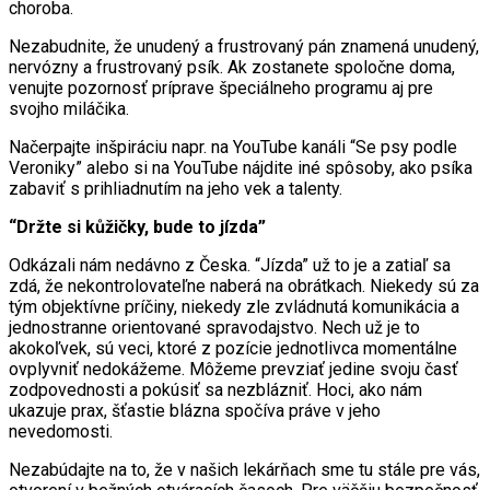
choroba.
Nezabudnite, že unudený a frustrovaný pán znamená unudený,
nervózny a frustrovaný psík. Ak zostanete spoločne doma,
venujte pozornosť príprave špeciálneho programu aj pre
svojho miláčika.
Načerpajte inšpiráciu napr. na YouTube kanáli “Se psy podle
Veroniky” alebo si na YouTube nájdite iné spôsoby, ako psíka
zabaviť s prihliadnutím na jeho vek a talenty.
“Držte si kůžičky, bude to jízda”
Odkázali nám nedávno z Česka. “Jízda” už to je a zatiaľ sa
zdá, že nekontrolovateľne naberá na obrátkach. Niekedy sú za
tým objektívne príčiny, niekedy zle zvládnutá komunikácia a
jednostranne orientované spravodajstvo. Nech už je to
akokoľvek, sú veci, ktoré z pozície jednotlivca momentálne
ovplyvniť nedokážeme. Môžeme prevziať jedine svoju časť
zodpovednosti a pokúsiť sa nezblázniť. Hoci, ako nám
ukazuje prax, šťastie blázna spočíva práve v jeho
nevedomosti.
Nezabúdajte na to, že v našich lekárňach sme tu stále pre vás,