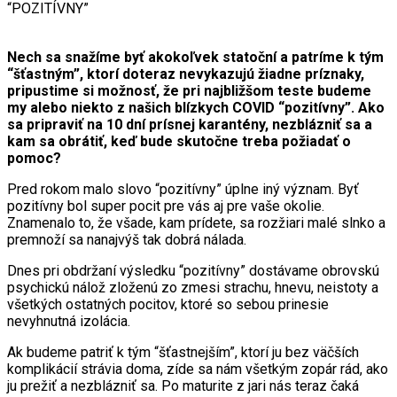
“POZITÍVNY”
Nech sa snažíme byť akokoľvek statoční a patríme k tým
“šťastným”, ktorí doteraz nevykazujú žiadne príznaky,
pripustime si možnosť, že pri najbližšom teste budeme
my alebo niekto z našich blízkych COVID “pozitívny”. Ako
sa pripraviť na 10 dní prísnej karantény, nezblázniť sa a
kam sa obrátiť, keď bude skutočne treba požiadať o
pomoc?
Pred rokom malo slovo “pozitívny” úplne iný význam. Byť
pozitívny bol super pocit pre vás aj pre vaše okolie.
Znamenalo to, že všade, kam prídete, sa rozžiari malé slnko a
premnoží sa nanajvýš tak dobrá nálada.
Dnes pri obdržaní výsledku “pozitívny” dostávame obrovskú
psychickú nálož zloženú zo zmesi strachu, hnevu, neistoty a
všetkých ostatných pocitov, ktoré so sebou prinesie
nevyhnutná izolácia.
Ak budeme patriť k tým “šťastnejším”, ktorí ju bez väčších
komplikácií strávia doma, zíde sa nám všetkým zopár rád, ako
ju prežiť a nezblázniť sa. Po maturite z jari nás teraz čaká